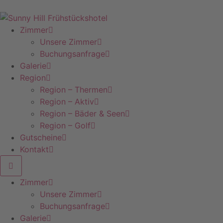
Skip
to
content
Zimmer
Unsere Zimmer
Buchungsanfrage
Galerie
Region
Region – Thermen
Region – Aktiv
Region – Bäder & Seen
Region – Golf
Gutscheine
Kontakt
Zimmer
Unsere Zimmer
Buchungsanfrage
Galerie