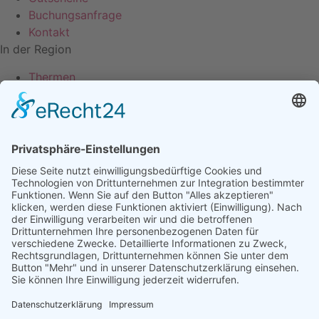
Buchungsanfrage
Kontakt
In der Region
Thermen
Aktiv
Bäder & Seen
Golf
Newsletter
Bleiben wir in Verbindung, seien Sie immer bestens
informiert!
Email
Hiermit akzeptiere ich die Datenschutzbedingungen